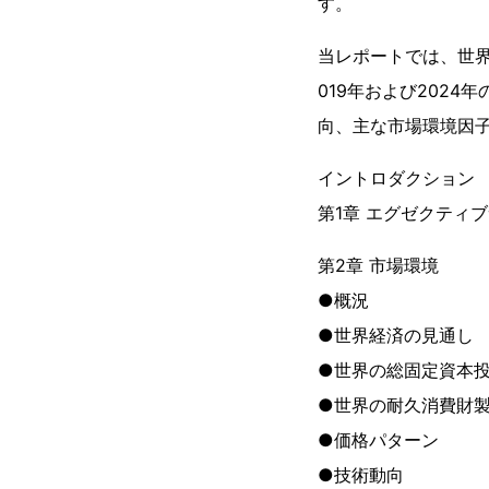
す。
当レポートでは、世界の
019年および202
向、主な市場環境因
イントロダクション
第1章 エグゼクティ
第2章 市場環境
●概況
●世界経済の見通し
●世界の総固定資本
●世界の耐久消費財
●価格パターン
●技術動向