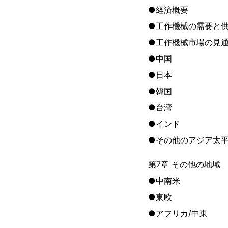
●経済概要
●工作機械の需要と
●工作機械市場の見
●中国
●日本
●韓国
●台湾
●インド
●その他のアジア太
第7章 その他の地域
●中南米
●東欧
●アフリカ/中東