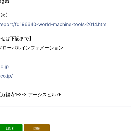
ages
目次】
p/report/fd196640-world-machine-tools-2014.html
合せは下記まで】
グローバルインフォメーション
co.jp
co.jp/
福寺1-2-3 アーシスビル7F
LINE
印刷