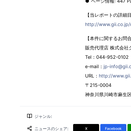
● ページ情報: 447 P
【当レポートの詳細
http://www.gii.co.j
【本件に関するお問
販売代理店 株式会社
Tel：044-952-0102
e-mail：
jp-info@gii.
URL：
http://www.gii.
〒215-0004
神奈川県川崎市麻生区万
ジャンル
:
ニュースのシェア
:
X
Facebook