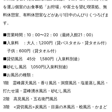
を運ぶ個室のお食事処「お狩場」や富士を望む喫茶処、無
料休憩室、有料休憩室などがあり1日中のんびりくつろげま
す。
■営業時間：10：00〜22：00（最終入館21：00）
■入泉料 ：大人：1,200円（貸バスタオル・貸タオル付）
子供：600円（貸タオル付）
■貸切風呂 45分 1,580円（入泉料別途）
■砂むし風呂 1,050円(入泉料別途)
■お風呂の種類：
1階 霊峰露天風呂・香り風呂・洞窟風呂・塩釜蒸し風呂・
打たせ湯・霊峰湧水風呂・砂むし風呂
2階 高見風呂・五右衛門風呂
3階 <貸切風呂>炭風呂・目薬の木風呂・桧風呂・かまど