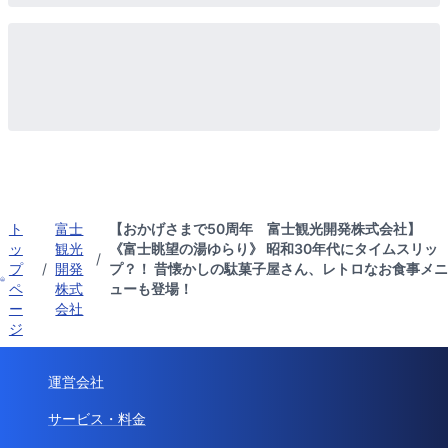
ト
富士
【おかげさまで50周年 富士観光開発株式会社】
ッ
観光
《富士眺望の湯ゆらり》 昭和30年代にタイムスリッ
/
プ
/
開発
プ？！ 昔懐かしの駄菓子屋さん、レトロなお食事メニ
ペ
株式
ューも登場！
ー
会社
ジ
運営会社
サービス・料金