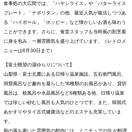
食事処の大広間では、「ハヤシライス」や「バターライス
プレート」「ナポリタン」の他、最近人気が復活しつつあ
る「ハイボール」「ホッピー」など懐かしいお酒も味わう
ことができます。さらに、食堂スタッフも当時風の割烹着
に身を包み、一層雰囲気を盛り上げています。（レトロメ
ニューは6月30日まで）
【富士眺望の湯ゆらりについて】
山梨県・富士北麓にある日帰り温泉施設。五右衛門風呂、
洞窟風呂など趣向を凝らした16種類のお風呂があり、貸切
風呂は、桧風呂や水晶風呂など6種類ある他、日帰り温泉
では珍しい砂むし風呂も人気のひとつです。また、韓国式
あかすりやタイ古式健康法などのエステも充実していま
す。
和の落ち着いた雰囲気の館内には、ミニチュアのSLが料理