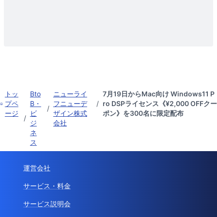
トッ
Bto
ニューライ
7月19日からMac向け Windows11 P
プペ
B・
フニューデ
/
ro DSPライセンス《¥2,000 OFFクー
/
ージ
ビ
ザイン株式
ポン》を300名に限定配布
/
ジ
会社
ネ
ス
運営会社
サービス・料金
サービス説明会