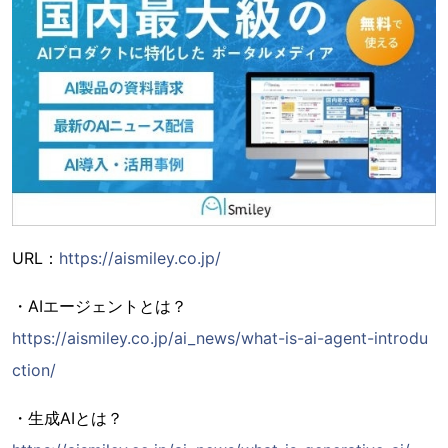
URL：
https://aismiley.co.jp/
・AIエージェントとは？
https://aismiley.co.jp/ai_news/what-is-ai-agent-introdu
ction/
・生成AIとは？