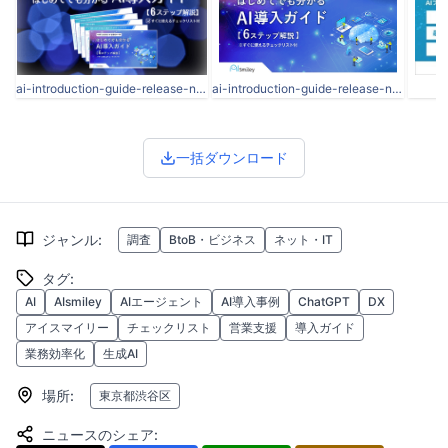
ai-introduction-guide-release-news (3).png
ai-introduction-guide-release-news eyecatch.PNG
一括ダウンロード
ジャンル
:
調査
BtoB・ビジネス
ネット・IT
タグ
:
AI
AIsmiley
AIエージェント
AI導入事例
ChatGPT
DX
アイスマイリー
チェックリスト
営業支援
導入ガイド
業務効率化
生成AI
場所
:
東京都渋谷区
ニュースのシェア
: