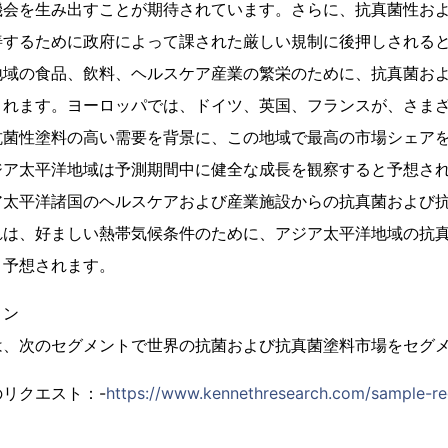
機会を生み出すことが期待されています。さらに、抗真菌性お
善するために政府によって課された厳しい規制に後押しされる
地域の食品、飲料、ヘルスケア産業の繁栄のために、抗真菌お
されます。ヨーロッパでは、ドイツ、英国、フランスが、さま
抗菌性塗料の高い需要を背景に、この地域で最高の市場シェア
ジア太平洋地域は予測期間中に健全な成長を観察すると予想さ
ア太平洋諸国のヘルスケアおよび産業施設からの抗真菌および
れは、好ましい熱帯気候条件のために、アジア太平洋地域の抗
と予想されます。
ョン
は、次のセグメントで世界の抗菌および抗真菌塗料市場をセグ
リクエスト：-
https://www.kennethresearch.com/sample-r