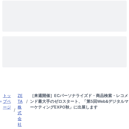
トッ
ZE
［来週開催］ECパーソナライズド・商品検索・レコメ
プペ
TA
/
ンド最大手のゼロスタート、「第5回Web&デジタルマ
ージ
株
ーケティングEXPO秋」に出展します
/
式
会
社