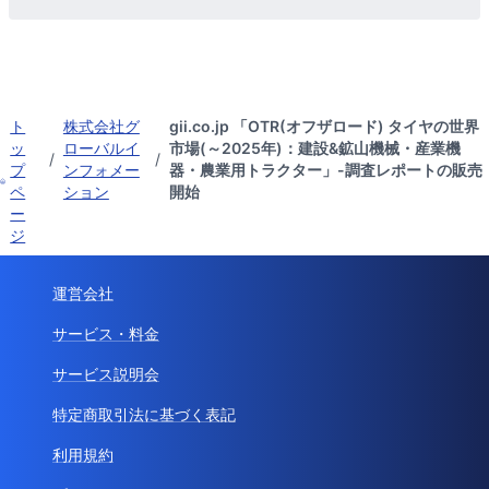
ト
株式会社グ
gii.co.jp 「OTR(オフザロード) タイヤの世界
ッ
ローバルイ
市場(～2025年)：建設&鉱山機械・産業機
/
/
プ
ンフォメー
器・農業用トラクター」-調査レポートの販売
ペ
ション
開始
ー
ジ
運営会社
サービス・料金
サービス説明会
特定商取引法に基づく表記
利用規約