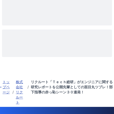
トッ
株式
リクルート「Ｔｅｃｈ総研」がエンジニアに関する
プペ
会社
/
研究レポートを公開先輩としての面目丸ツブレ！部
ージ
/
リク
下指導の赤っ恥シーン３０連発！
ルー
ト