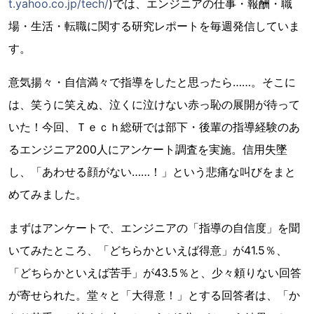
t.yahoo.co.jp/tech/
)では、エンジニアの仕事・報酬・職
場・生活・転職に関する研究レポートを毎週発信していま
す。
意気揚々・自信満々で指導をしたと思ったら……。そこに
は、笑うに笑えぬ、泣くに泣けない赤っ恥の展開が待って
いた！今回、Ｔｅｃｈ総研では部下・後輩の指導経験のあ
るエンジニア200人にアンケート調査を実施。信用失墜
し、「あわせる顔がない……！」という悲痛な叫びをまと
めてみました。
まずはアンケートで、エンジニアの「指導の自信度」を聞
いてみたところ、「どちらかといえば得意」が41.5％、
「どちらかといえば苦手」が43.5％と、少々頼りない回答
が寄せられた。堂々と「大得意！」とする回答者は、「か