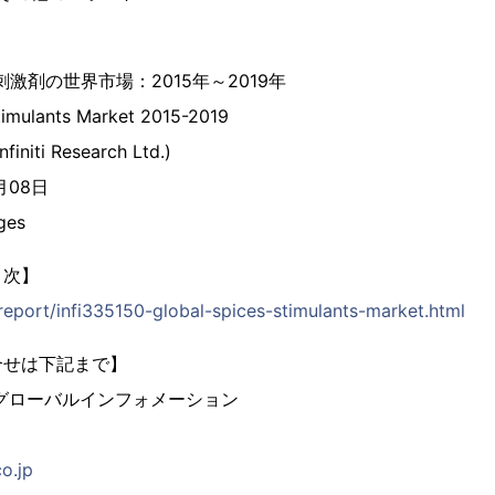
刺激剤の世界市場：2015年～2019年
timulants Market 2015-2019
initi Research Ltd.)
月08日
ges
目次】
/report/infi335150-global-spices-stimulants-market.html
合せは下記まで】
グローバルインフォメーション
co.jp