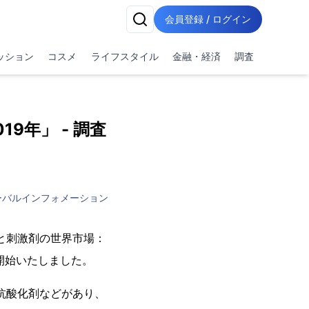
会員登録 / ログイン
ッション
コスメ
ライフスタイル
金融・経済
調査
9年」 - 調査
ーバルインフォメーション
 と刺激剤の世界市場：
17日より開始いたしました。
や抗酸化剤などがあり、