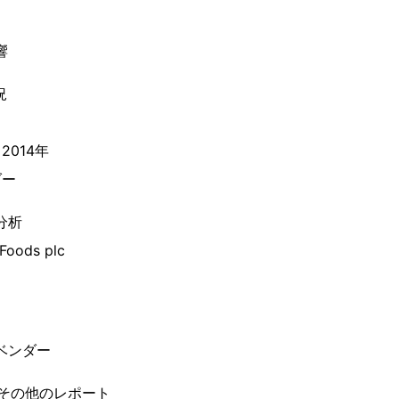
響
況
014年
ダー
分析
 Foods plc
ベンダー
のその他のレポート