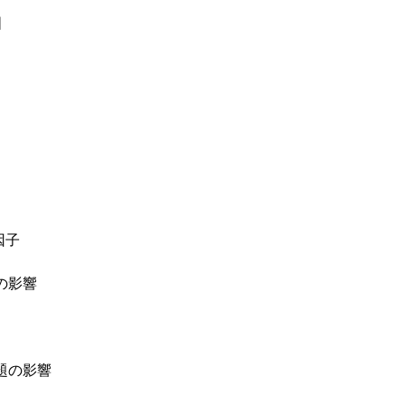
国
因子
の影響
題の影響