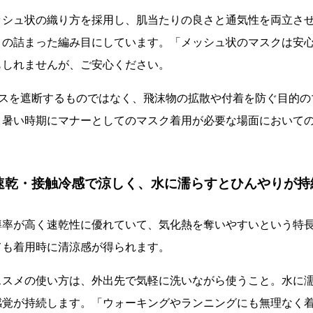
ッシュ状の織り方を採用し、肌当たりの良さと通気性を両立さ
目の詰まった編み目にしています。「メッシュ状のマスクは安
もしれませんが、ご安心ください。
ルスを遮断するものではなく、飛沫物の拡散や付着を防ぐ目的の
、暑い時期にマナーとしてのマスク着用が必要な場面において
吸汗速乾・接触冷感で涼しく、水に濡らすとひんやりが
導率が高く速乾性に優れていて、気化熱を奪いやすいという特
ても着用時に清涼感が得られます。
ススメの使い方は、外出先で気軽に洗いながら使うこと。水に
感覚が持続します。「ウォーキングやランニングにも無理なく