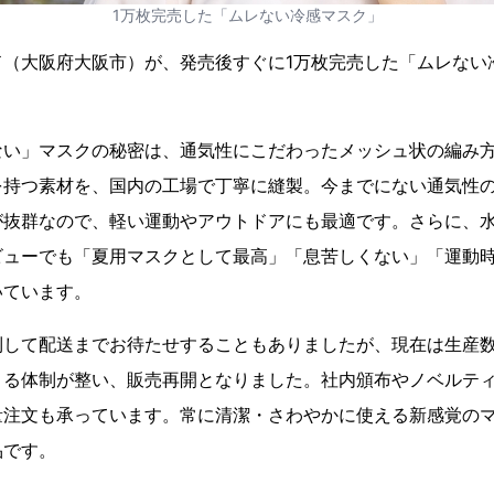
1万枚完売した「ムレない冷感マスク」
ド（大阪府大阪市）が、発売後すぐに1万枚完売した「ムレない
ない」マスクの秘密は、通気性にこだわったメッシュ状の編み
を持つ素材を、国内の工場で丁寧に縫製。今までにない通気性
が抜群なので、軽い運動やアウトドアにも最適です。さらに、
ビューでも「夏用マスクとして最高」「息苦しくない」「運動
いています。
到して配送までお待たせすることもありましたが、現在は生産
きる体制が整い、販売再開となりました。社内頒布やノベルテ
量注文も承っています。常に清潔・さわやかに使える新感覚の
品です。