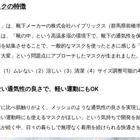
スクの特徴
ク」は、靴下メーカーの株式会社ハイブリックス（群馬県前橋
には、「靴の中」という高温多湿の環境下で、靴下の通気性を
術を結集させることで、一般的なマスクを使ったときに感じる
て大変」という問題点にアプローチしたマスクが生まれました
（1）ムレない（2）涼しい（3）清潔（4）サイズ調整可能の
レない通気性の良さで、軽い運動にもOK
方に比べ肌触りがよく、メッシュのような通気性の良さを実現
軽い運動時にも使えるマスクがほしい」という気持ちで開発を
況が続く中、日々の暮らしで無理なく着用を続けられる快適さ