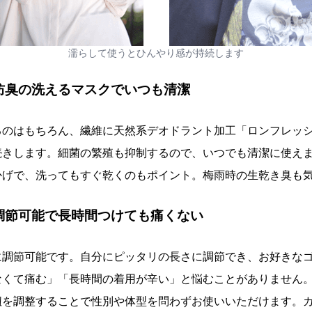
濡らして使うとひんやり感が持続します
菌防臭の洗えるマスクでいつも清潔
るのはもちろん、繊維に天然系デオドラント加工「ロンフレッ
続きします。細菌の繁殖も抑制するので、いつでも清潔に使え
かげで、洗ってもすぐ乾くのもポイント。梅雨時の生乾き臭も
モ調節可能で長時間つけても痛くない
に調節可能です。自分にピッタリの長さに調節でき、お好きな
なくて痛む」「長時間の着用が辛い」と悩むことがありません
紐を調整することで性別や体型を問わずお使いいただけます。カ