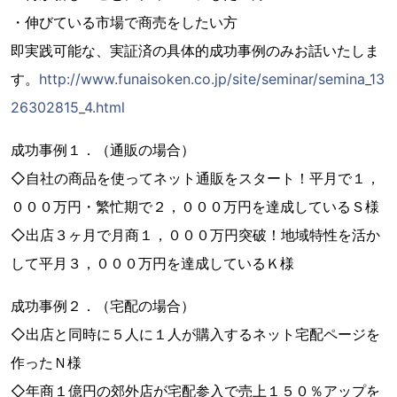
・伸びている市場で商売をしたい方
即実践可能な、実証済の具体的成功事例のみお話いたしま
す。
http://www.funaisoken.co.jp/site/seminar/semina_13
26302815_4.html
成功事例１．（通販の場合）
◇自社の商品を使ってネット通販をスタート！平月で１，
０００万円・繁忙期で２，０００万円を達成しているＳ様
◇出店３ヶ月で月商１，０００万円突破！地域特性を活か
して平月３，０００万円を達成しているＫ様
成功事例２．（宅配の場合）
◇出店と同時に５人に１人が購入するネット宅配ページを
作ったＮ様
◇年商１億円の郊外店が宅配参入で売上１５０％アップを