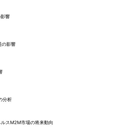
の影響
題の影響
響
の分析
ルスM2M市場の将来動向