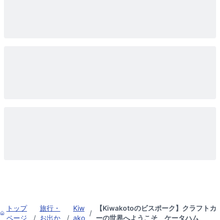
トップ
旅行・
Kiw
【Kiwakotoのビスポーク】クラフトカ
/
ページ
/
お出か
/
ako
ーの世界へようこそ ケータハム