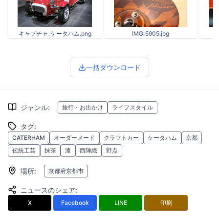
キャプチャ_ケータハム.png
IMG_5905.jpg
c
一括ダウンロード
ジャンル
:
旅行・お出かけ
ライフスタイル
タグ
:
CATERHAM
オーダーメード
クラフトカー
ケータハム
京都
伝統工芸
抹茶
漆
西陣織
野点
場所
:
京都府京都市
ニュースのシェア
:
X
Facebook
LINE
印刷