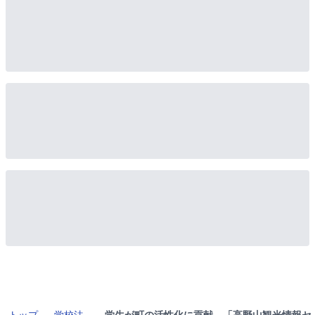
トップ
学校法
学生が町の活性化に貢献 「高野山観光情報セ