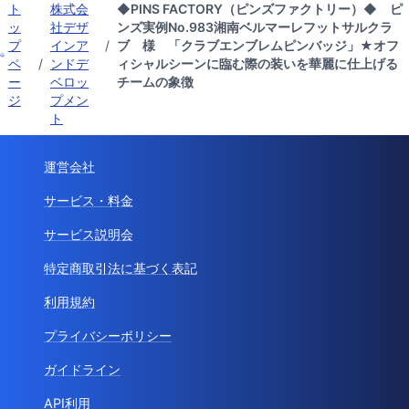
ト
株式会
◆PINS FACTORY（ピンズファクトリー）◆ ピ
ッ
社デザ
ンズ実例No.983湘南ベルマーレフットサルクラ
プ
インア
/
ブ 様 「クラブエンブレムピンバッジ」★オフ
ペ
/
ンドデ
ィシャルシーンに臨む際の装いを華麗に仕上げる
ー
ベロッ
チームの象徴
ジ
プメン
ト
運営会社
サービス・料金
サービス説明会
特定商取引法に基づく表記
利用規約
プライバシーポリシー
ガイドライン
API利用