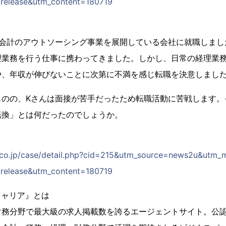
release&utm_content=180719
、会計のアウトソーシング事業を展開している会社に就職しまし
理業務を行う仕事に携わってきました。しかし、日常の経理業
や、年収が伸びないことに次第に不満を感じ転職を決意しまし
ものの、Kさんは面接が苦手だったため転職活動に苦戦します。
転換」とは何だったのでしょうか。
et.co.jp/case/detail.php?cid=215&utm_source=news2u&utm
release&utm_content=180719
キャリア』とは
財務分野で最大級の求人掲載数を誇るエージェントサイト。公