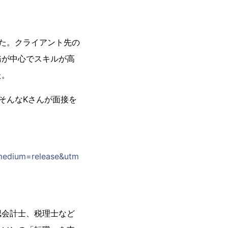
た。クライアント先の
務が中心でスキルが高
た。
そんなKさんが面接を
_medium=release&utm
認会計士、税理士など