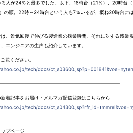
る人が24％と最多でした。以下、18時台（21％）、20時台（2
2％）の順。22時～24時台という人も7％いるが、概ね20時台
は、景気回復で伸びる製造業の残業時間、それに対する残業規
て、エンジニアの生声も紹介しています。
てご覧ください。
xt.yahoo.co.jp/tech/docs/ct_s03600.jsp?p=001841&vos=nyt
――――――――――――――――――――――――――
の新着記事をお届け・メルマガ配信登録はこちらから
t.yahoo.co.jp/tech/docs/ct_s04300.jsp?rfr_id=tmmrel&vos
トップページ