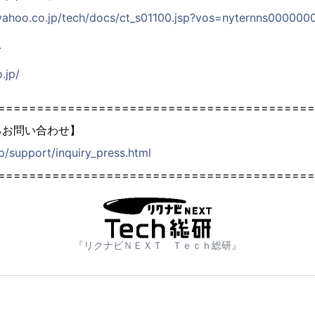
t.yahoo.co.jp/tech/docs/ct_s01100.jsp?vos=nyternns00000
て
.jp/
=========================================
るお問い合わせ】
jp/support/inquiry_press.html
=========================================
『リクナビＮＥＸＴ Ｔｅｃｈ総研』