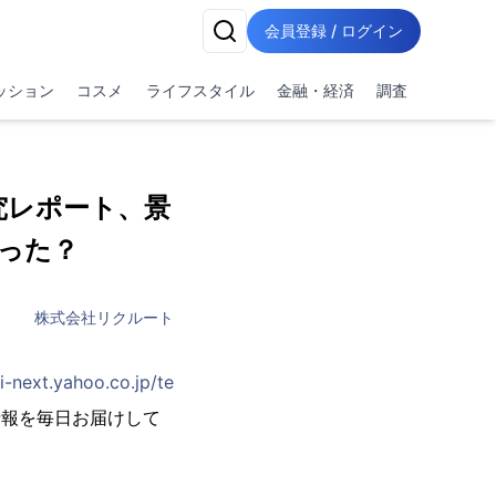
会員登録 / ログイン
ッション
コスメ
ライフスタイル
金融・経済
調査
究レポート、景
った？
株式会社リクルート
bi-next.yahoo.co.jp/te
情報を毎日お届けして