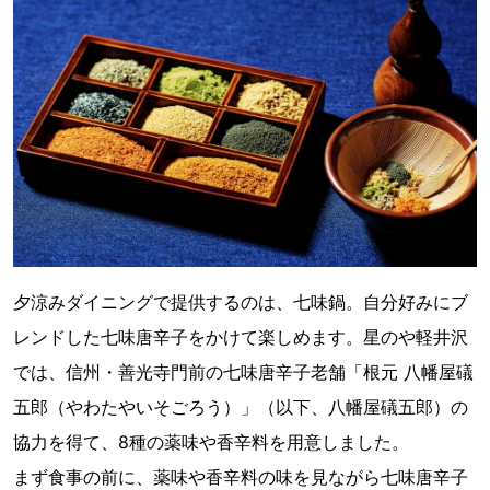
夕涼みダイニングで提供するのは、七味鍋。自分好みにブ
レンドした七味唐辛子をかけて楽しめます。星のや軽井沢
では、信州・善光寺門前の七味唐辛子老舗「根元 八幡屋礒
五郎（やわたやいそごろう）」（以下、八幡屋礒五郎）の
協力を得て、8種の薬味や香辛料を用意しました。
まず食事の前に、薬味や香辛料の味を見ながら七味唐辛子