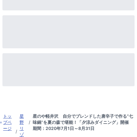
トッ
星
星のや軽井沢 自分でブレンドした唐辛子で作る“七
プペ
野
/
味鍋”を夏の森で堪能！「夕涼みダイニング」開催
ージ
リ
期間：2020年7月1日～8月31日
/
ゾ