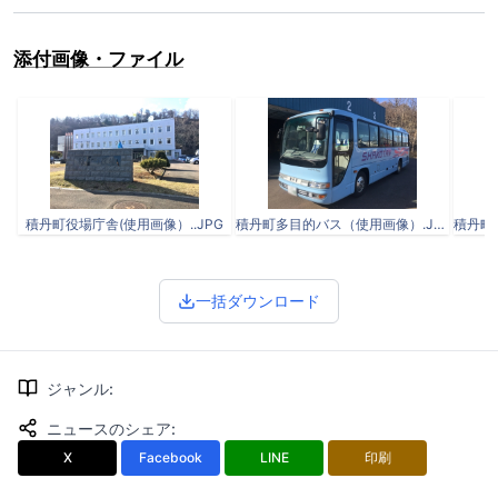
添付画像・ファイル
積丹町役場庁舎(使用画像）..JPG
積丹町多目的バス（使用画像）.JPG
一括ダウンロード
ジャンル
:
ニュースのシェア
:
X
Facebook
LINE
印刷