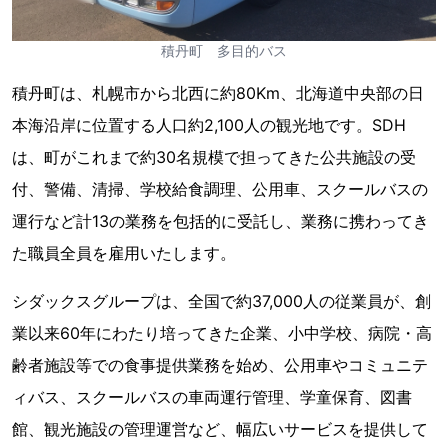
積丹町 多目的バス
積丹町は、札幌市から北西に約80Km、北海道中央部の日
本海沿岸に位置する人口約2,100人の観光地です。SDH
は、町がこれまで約30名規模で担ってきた公共施設の受
付、警備、清掃、学校給食調理、公用車、スクールバスの
運行など計13の業務を包括的に受託し、業務に携わってき
た職員全員を雇用いたします。
シダックスグループは、全国で約37,000人の従業員が、創
業以来60年にわたり培ってきた企業、小中学校、病院・高
齢者施設等での食事提供業務を始め、公用車やコミュニテ
ィバス、スクールバスの車両運行管理、学童保育、図書
館、観光施設の管理運営など、幅広いサービスを提供して