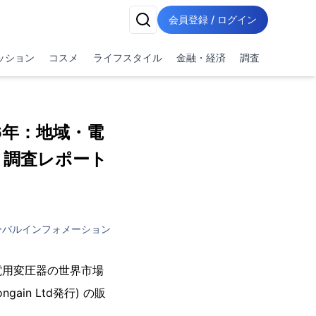
会員登録 / ログイン
ッション
コスメ
ライフスタイル
金融・経済
調査
6年：地域・電
- 調査レポート
ーバルインフォメーション
電用変圧器の世界市場
gain Ltd発行) の販