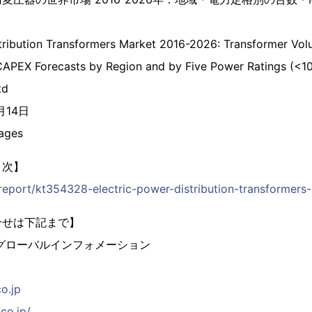
stribution Transformers Market 2016-2026: Transformer V
APEX Forecasts by Region and by Five Power Ratings (<
td
月14日
ages
目次】
/report/kt354328-electric-power-distribution-transformers
合せは下記まで】
グローバルインフォメーション
co.jp
co.jp/