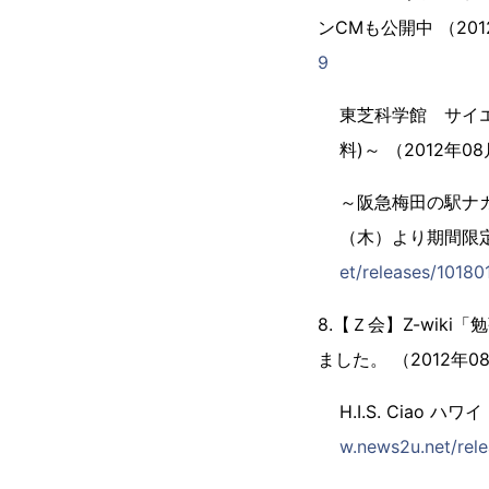
ンCMも公開中 （20
9
東芝科学館 サイ
料)～ （2012年0
～阪急梅田の駅ナカ
（木）より期間限定
et/releases/10180
8.【Ｚ会】Z-wik
ました。 （2012年0
H.I.S. Cia
w.news2u.net/rel