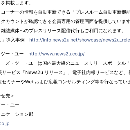
スを掲載します。
スコーナーの情報を自動更新できる「プレスルーム自動更新機
ックカウントが確認できる会員専用の管理画面を提供していま
、雑誌媒体へのプレスリリース配信代行もご利用になれます。
リース」導入事例
http://info.news2u.net/showcase/news2u_rele
・ツー・ユー
http://www.news2u.co.jp/
ューズ・ツー・ユーは国内最大級のニュースリリースポータル「Ne
援サービス「News2u リリース」、電子社内報サービスなど、
種セミナーやWebおよび広報コンサルティング等を行なってい
合せ先＞
ツー・ユー
ュニケーション部
o.jp