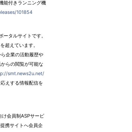
S機能付きランニング機
eleases/101854
スポータルサイトです。
件を超えています。
から企業の活動履歴や
話からの閲覧が可能な
tp://smt.news2u.net/
ズにお応えする情報配信を
け会員制ASPサービ
の提携サイトへ会員企