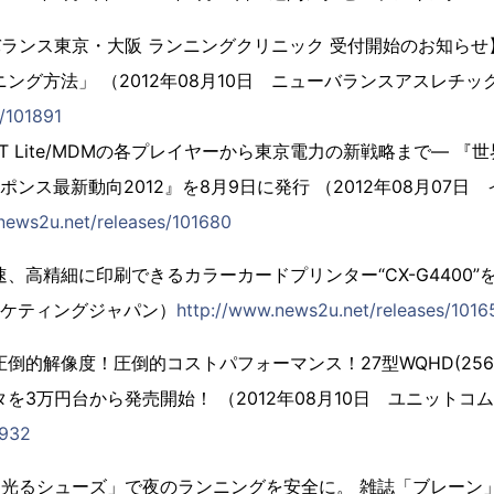
バランス東京・大阪 ランニングクリニック 受付開始のお知ら
ング方法」 （2012年08月10日 ニューバランスアスレチッ
/101891
HONET Lite/MDMの各プレイヤーから東京電力の新戦略まで― 
ポンス最新動向2012』を8月9日に発行 （2012年08月07
news2u.net/releases/101680
、高精細に印刷できるカラーカードプリンター“CX-G4400”を発
ーケティングジャパン）
http://www.news2u.net/releases/1016
倒的解像度！圧倒的コストパフォーマンス！27型WQHD(2560
を3万円台から発売開始！ （2012年08月10日 ユニットコ
1932
「光るシューズ」で夜のランニングを安全に。 雑誌「ブレーン