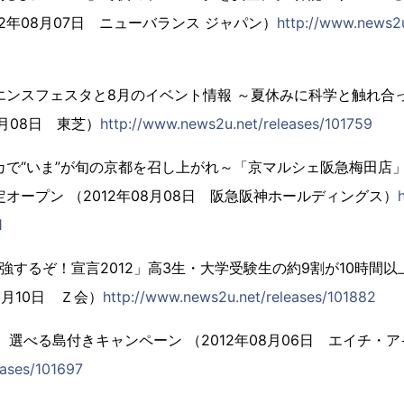
12年08月07日 ニューバランス ジャパン）
http://www.news2u
エンスフェスタと8月のイベント情報 ～夏休みに科学と触れ合
8月08日 東芝）
http://www.news2u.net/releases/101759
で“いま”が旬の京都を召し上がれ～「京マルシェ阪急梅田店」20
オープン （2012年08月08日 阪急阪神ホールディングス）
1
i「勉強するぞ！宣言2012」高3生・大学受験生の約9割が10時
8月10日 Ｚ会）
http://www.news2u.net/releases/101882
o ハワイ 選べる島付きキャンペーン （2012年08月06日 エイチ・
eases/101697