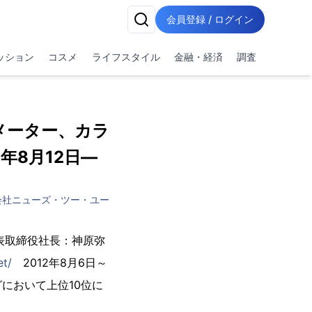
会員登録 / ログイン
ッション
コスメ
ライフスタイル
金融・経済
調査
メーター、カラ
年8月12日―
会社ニューズ・ツー・ユー
表取締役社長：神原弥
et/
2012年8月6日～
グにおいて上位10位に