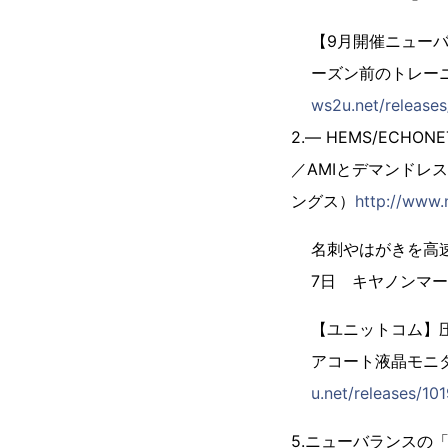
【9月開催ニュー
ーズン前のトレーニ
ws2u.net/releases
2.― HEMS/EC
／AMIとデマンドレス
ングス）
http://www.
名刺やはがきを高速
7日 キヤノンマ
【ユニットコム】圧
アコート液晶モニタ
u.net/releases/10
5.ニューバランスの