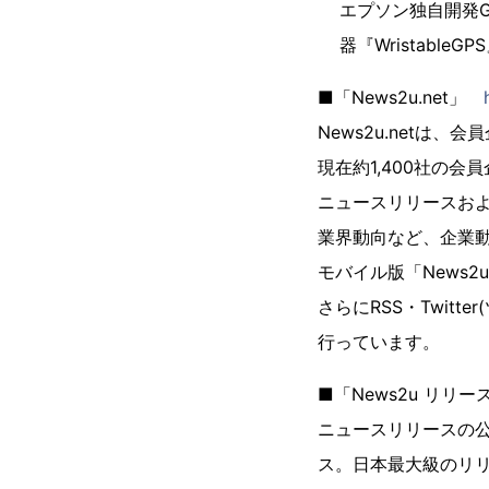
エプソン独自開発G
器『Wristable
■「News2u.net」
News2u.net
現在約1,400社の
ニュースリリースお
業界動向など、企業
モバイル版「News2u.n
さらにRSS・Twit
行っています。
■「News2u リリー
ニュースリリースの公
ス。日本最大級のリリー