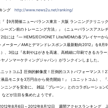
ランキング
http://www.news2u.net/ranking/
『【9月開催ニューバランス東京・大阪 ランニングクリニック
格シーズン前のトレーニング方法」』（ニューバランスアスレ
位には『― HEMS/ECHONET Lite/MDMの各プレイヤー
トメーター／AMIとデマンドレスポンス最新動向2012』を8月
）、3位は『名刺やはがきを高速、高精細に印刷できるカラーカ
』（キヤノンマーケティングジャパン）がランクインしました。
ニットコム】圧倒的解像度！圧倒的コストパフォーマンス！27型WQ
ト液晶モニタを3万円台から発売開始！』（ユニットコム）、
ンニングを安全に。 雑誌「ブレーン」とのコラボレーション
）などが注目を集めたようです。
」 2012年8月6日～2012年8月12日 週間アクセスランキング 