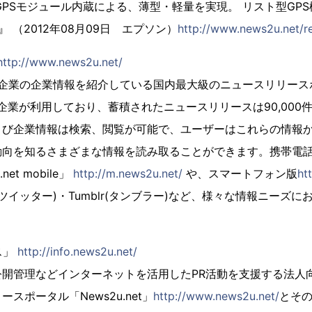
PSモジュール内蔵による、薄型・軽量を実現。 リスト型GP
GPS』 （2012年08月09日 エプソン）
http://www.news2u.net/r
http://www.news2u.net/
は、会員企業の企業情報を紹介している国内最大級のニュースリリー
会員企業が利用しており、蓄積されたニュースリリースは90,000
よび企業情報は検索、閲覧が可能で、ユーザーはこれらの情報
動向を知るさまざまな情報を読み取ることができます。携帯電
et mobile」
http://m.news2u.net/
や、スマートフォン版
ht
ter(ツイッター)・Tumblr(タンブラー)など、様々な情報ニー
ス」
http://info.news2u.net/
開管理などインターネットを活用したPR活動を支援する法人向
スポータル「News2u.net」
http://www.news2u.net/
とそ