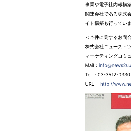
事業や電子社内報構築
関連会社である株式
イト構築も行ってい
＜本件に関するお問
株式会社ニューズ・
マーケティングコミ
Mail：
info@news2u.c
Tel ：03-3512-0330
URL ：
http://www.n