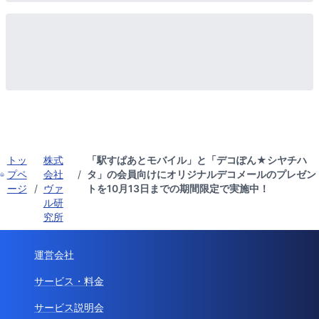
トッ
株式
「駅すぱあとモバイル」と「デコぽん★シヤチハ
プペ
会社
/
タ」の会員向けにオリジナルデコメールのプレゼン
ージ
/
ヴァ
トを10月13日までの期間限定で実施中！
ル研
究所
運営会社
サービス・料金
サービス説明会