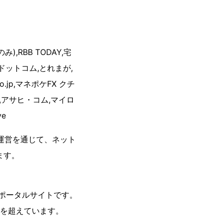
み),RBB TODAY,宅
ス ドットコム,とれまが,
gihyo.jp,マネポケFX クチ
jp,アサヒ・コム,マイロ
ve
の運営を通じて、ネット
ます。
スポータルサイトです。
件を超えています。