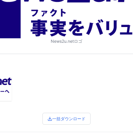
News2u.netロゴ
一括ダウンロード