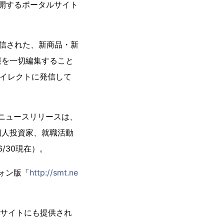
公開するポータルサイト
ら配信された、新商品・新
報を一切編集すること
ダイレクトに発信して
のニュースリリースは、
個人投資家、就職活動
/30現在）。
ォン版「
http://smt.ne
スサイトにも提供され