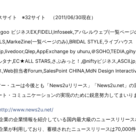
サイト ※32サイト （2011/06/30現在）
oo ビジネスEX,FIDELI,Infoseek,アパレルウェブ(一覧ページの
LS,MarkeZine(一覧ページのみ),BRIDAL STYLE,ライブハウ
.jp,livedoor,Qlep,AppExchange by uhuru,＠SOHO,TEDIA,
,EC★ALL STARS,さぶみっと！,@niftyビジネス,ASCII.
当者Forum,SalesPoint CHINA,MdN Design Interacti
・ユーは今後とも「News2uリリース」「News2u.net」
レート・コミュニケーションの実現のために鋭意努力してまいり
http://www.news2u.net/
は、会員企業の企業情報を紹介している国内最大級のニュースリリー
会員企業が利用しており、蓄積されたニュースリリースは70,000