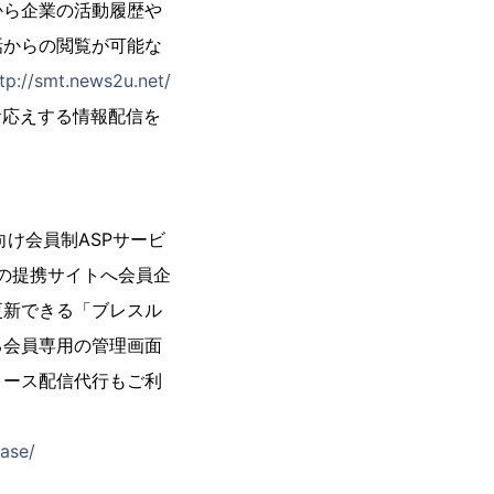
から企業の活動履歴や
話からの閲覧が可能な
tp://smt.news2u.net/
ズにお応えする情報配信を
け会員制ASPサービ
の提携サイトへ会員企
更新できる「ブレスル
る会員専用の管理画面
リース配信代行もご利
ase/