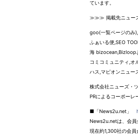
ています。
≫≫≫ 掲載先ニュース
goo(一覧ページのみ),g
ふぁいる便,SEO TOO
海 bizocean,Bizloop
コミコミュニティ,オルタナ
ハス,マピオンニュース,Web担
株式会社ニューズ・ツー
PRによるコーポー
■「News2u.net」
News2u.net
現在約1,300社の