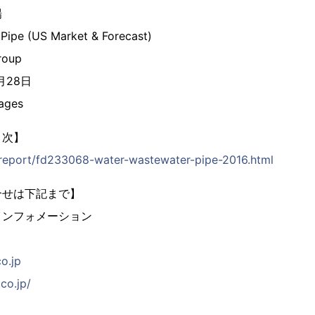
場
Pipe (US Market & Forecast)
roup
5月28日
ages
目次】
p/report/fd233068-water-wastewater-pipe-2016.html
合せは下記まで】
インフォメーション
co.jp
co.jp/