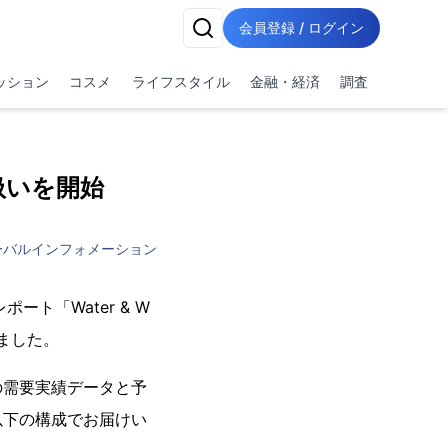
会員登録 / ログイン
ッション
コスメ
ライフスタイル
金融・経済
調査
扱いを開始
ーバルインフォメーション
ート「Water & W
始しました。
の需要実績データと予
以下の構成でお届けい