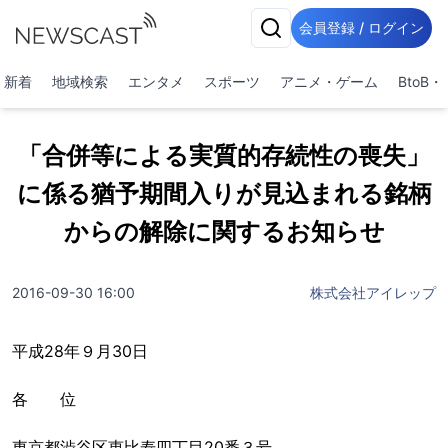
会員登録 / ログイン
新着
地域検索
エンタメ
スポーツ
アニメ・ゲーム
BtoB
「合併等による実質的存続性の喪失」
に係る猶予期間入りが見込まれる銘柄
からの解除に関するお知らせ
2016-09-30 16:00
株式会社アイレップ
平成28年９月30日
各 位
東京都渋谷区恵比寿四丁目20番３号