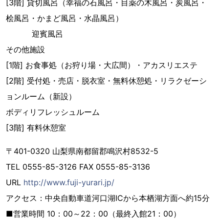
[3階] 貸切風呂（幸福の石風呂・目薬の木風呂・炭風呂・
桧風呂・かまど風呂・水晶風呂）
迎賓風呂
その他施設
[1階] お食事処（お狩り場・大広間）・アカスリエステ
[2階] 受付処・売店・脱衣室・無料休憩処・リラクゼーシ
ョンルーム（新設）
ボディリフレッシュルーム
[3階] 有料休憩室
〒401-0320 山梨県南都留郡鳴沢村8532-5
TEL 0555-85-3126 FAX 0555-85-3136
URL
http://www.fuji-yurari.jp/
アクセス：中央自動車道河口湖ICから本栖湖方面へ約15分
■営業時間 10：00～22：00（最終入館21：00）