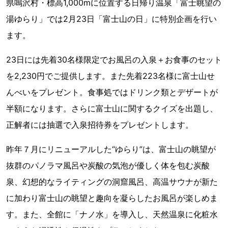
県鳴沢村・標高1,000mに位置する日帰り温泉「富士眺望の
湯ゆらり」では2月23日「富士山の日」に特別企画を行い
ます。
23日には先着30名様限定でお風呂の入泉＋お食事のセット
を2,230円でご提供します。また先着223名様に富士山せ
んべいをプレゼント。食事処ではドリンク類とデザートが
半額になります。さらに富士山に関するクイズを出題し、
正解者には抽選で入泉招待券をプレゼントします。
昨年７月にリニューアルした“ゆらり”は、富士山の眺望が
抜群のパノラマ風呂や炭酸の気泡が優しく体を包む炭酸
泉、幻想的なライティングの洞窟風呂、高温サウナが新た
に加わり富士山の眺望と趣向を凝らしたお風呂が楽しめま
す。また、全館に「ナノ水」を導入し、天然温泉に化粧水