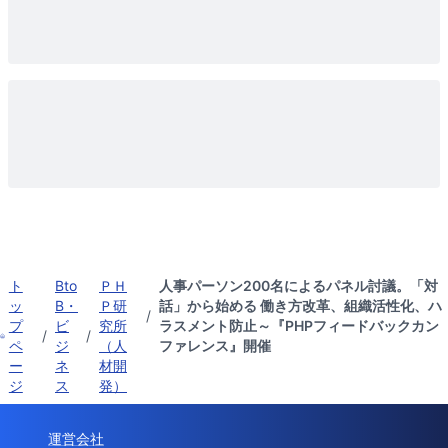
ト
Bto
ＰＨ
人事パーソン200名によるパネル討議。「対
ッ
B・
Ｐ研
話」から始める 働き方改革、組織活性化、ハ
/
プ
ビ
究所
ラスメント防止～『PHPフィードバックカン
/
/
ペ
ジ
（人
ファレンス』開催
ー
ネ
材開
ジ
ス
発）
運営会社