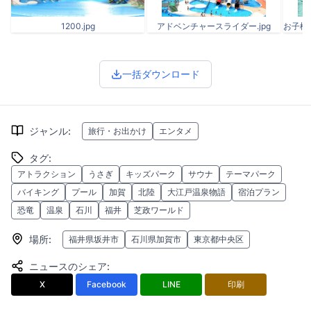
1200.jpg
アドベンチャースライダー.jpg
一括ダウンロード
ジャンル
:
旅行・お出かけ
エンタメ
タグ
:
アトラクション
うさぎ
キッズパーク
サウナ
テーマパーク
バイキング
プール
加賀
北陸
大江戸温泉物語
宿泊プラン
恐竜
温泉
石川
福井
芝政ワールド
場所
:
福井県坂井市
石川県加賀市
東京都中央区
ニュースのシェア
:
X
Facebook
LINE
印刷