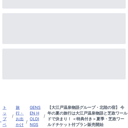
ト
旅
GENS
【大江戸温泉物語グループ・北陸の宿】 今
ッ
行・
EN H
年の夏の旅行は大江戸温泉物語と芝政ワール
/
/
プ
お出
OLDI
ドで決まり！ ＜特典付き＞夏季・芝政ワー
/
ペ
かけ
NGS
ルドチケット付プラン販売開始