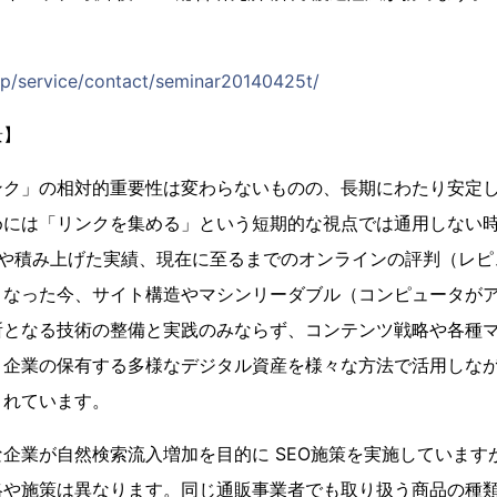
.jp/service/contact/seminar20140425t/
景】
ンク」の相対的重要性は変わらないものの、長期にわたり安定
めには「リンクを集める」という短期的な視点では通用しない時
動や積み上げた実績、現在に至るまでのオンラインの評判（レピ
となった今、サイト構造やマシンリーダブル（コンピュータが
所となる技術の整備と実践のみならず、コンテンツ戦略や各種
企業の保有する多様なデジタル資産を様々な方法で活用しながら
されています。
企業が自然検索流入増加を目的に SEO施策を実施していますが
略や施策は異なります。同じ通販事業者でも取り扱う商品の種