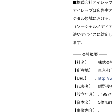
■株式会社アイレップ
アイレップは広告主
ジタル領域における、
（ソーシャルメディア
法やデバイスに対応
ます。
━━ 会社概要 ━━
【社名】 ：株式会
【所在地】 ：東京都
【URL】 ：
http://
【代表者】 ：紺野俊
【設立年月】：1997年
【資本金】 ：5億4,9
【事業内容】：