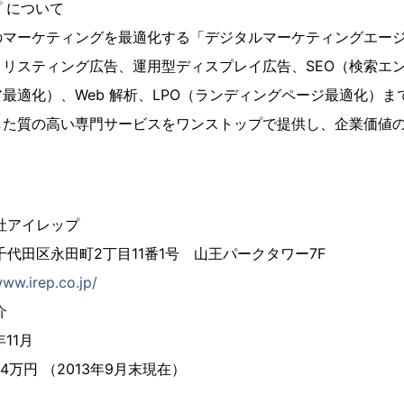
 について
のマーケティングを最適化する「デジタルマーケティングエー
リスティング広告、運用型ディスプレイ広告、SEO（検索エン
最適化）、Web 解析、LPO（ランディングページ最適化）
した質の高い専門サービスをワンストップで提供し、企業価値
社アイレップ
千代田区永田町2丁目11番1号 山王パークタワー7F
www.irep.co.jp/
介
11月
14万円 （2013年9月末現在）