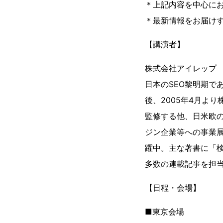
＊上記内容を中心に
＊最新情報をお届け
【講演者】
株式会社アイレップ 
日本のSEO黎明期であ
後、2005年4月よ
監修する他、日米欧
ジン企業等への事業展
躍中。主な著書に「検
多数の連載記事を担
【日程・会場】
■東京会場