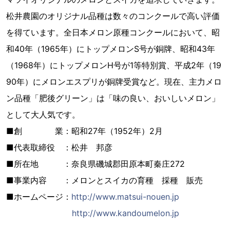
松井農園のオリジナル品種は数々のコンクールで高い評価
を得ています。全日本メロン原種コンクールにおいて、昭
和40年（1965年）にトップメロンS号が銅牌、昭和43年
（1968年）にトップメロンH号が1等特別賞、平成2年（19
90年）にメロンエスプリが銅牌受賞など。現在、主力メロ
ン品種「肥後グリーン」は「味の良い、おいしいメロン」
として大人気です。
■創 業：昭和27年（1952年）2月
■代表取締役 ：松井 邦彦
■所在地 ：奈良県磯城郡田原本町秦庄272
■事業内容 ：メロンとスイカの育種 採種 販売
■ホームページ：
http://www.matsui-nouen.jp
http://www.kandoumelon.jp