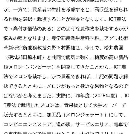
が、一方で、農業者の生計を考慮すると、高収益を得られ
る作物を選択・栽培することが重要となります。ICT農法
で（高付加価値のある）どのような農作物を栽培するかが
悩みの種となります。農学部農業生産科学科、アグリ技術
革新研究所兼務教授の野々村照雄は、今まで、松井農園
（磯城郡田原本町）と共同で病気に強く、糖度の高い新品
種メロン（バンビーナ）を開発してきたことから、ICT農
法でメロンを栽培し、かつ量産できれば、上記の問題が解
決できるとともに、メロンがもっと身近な果物となるので
はないかと考えました。実際に、昨年度（2018年度）、IC
T農法で栽培したメロンは、青果物として大手スーパーで
販売するとともに、加工品（メロンジェラート）にして、
コンビニエンスストア、道の駅、サービスエリア、電車で
の車内販売などで販売したところ、大好評でありました。