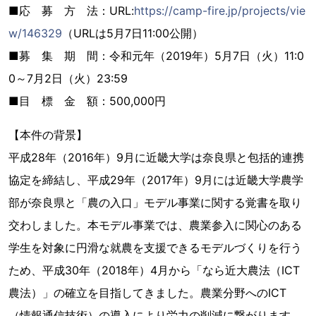
■応 募 方 法：URL:
https://camp-fire.jp/projects/vie
w/146329
（URLは5月7日11:00公開）
■募 集 期 間：令和元年（2019年）5月7日（火）11:0
0～7月2日（火）23:59
■目 標 金 額：500,000円
【本件の背景】
平成28年（2016年）9月に近畿大学は奈良県と包括的連携
協定を締結し、平成29年（2017年）9月には近畿大学農学
部が奈良県と「農の入口」モデル事業に関する覚書を取り
交わしました。本モデル事業では、農業参入に関心のある
学生を対象に円滑な就農を支援できるモデルづくりを行う
ため、平成30年（2018年）4月から「なら近大農法（ICT
農法）」の確立を目指してきました。農業分野へのICT
（情報通信技術）の導入により労力の削減に繋がります