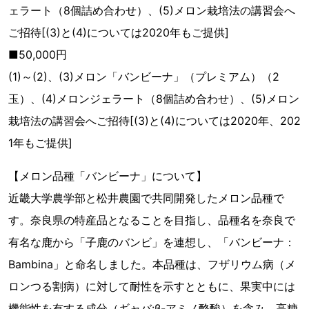
ェラート（8個詰め合わせ）、(5)メロン栽培法の講習会へ
ご招待[(3)と(4)については2020年もご提供]
■50,000円
(1)～(2)、(3)メロン「バンビーナ」（プレミアム）（2
玉）、(4)メロンジェラート（8個詰め合わせ）、(5)メロン
栽培法の講習会へご招待[(3)と(4)については2020年、202
1年もご提供]
【メロン品種「バンビーナ」について】
近畿大学農学部と松井農園で共同開発したメロン品種で
す。奈良県の特産品となることを目指し、品種名を奈良で
有名な鹿から「子鹿のバンビ」を連想し、「バンビーナ：
Bambina」と命名しました。本品種は、フザリウム病（メ
ロンつる割病）に対して耐性を示すとともに、果実中には
機能性を有する成分（ギャバ:β-アミノ酪酸）を含み、高糖