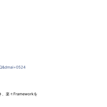
XCQ&dmai=0524
楽々Frameworkを