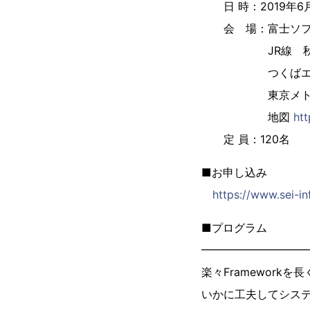
日 時：2019年6月14
会 場：富士ソフト
JR線 秋葉原
つくばエクスプレ
東京メトロ日比谷
地図
htt
定 員：120名
■お申し込み
https://www.sei-
■プログラム
━━━━━━━━━
楽々Framework
いかに工夫してシス