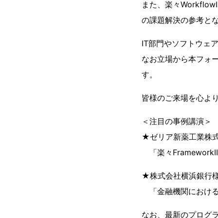
また、楽々Workf
の課題解決の参考と
IT部門やソフトウェ
なお立場から本フォー
す。
皆様のご来場を心よ
＜注目の事例講演＞
★ゼリア新薬工業株
「楽々Framework
★株式会社横浜銀行
「金融機関における
なお、最新のプログラ