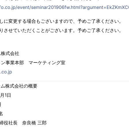
info.co.jp/event/seminar201906fw.html?argument=EkZKm
なしに変更する場合もございますので、予めご了承ください。
断りさせていただくことがございます。予めご了承ください。
ム株式会社
ョン事業本部 マーケティング室
.co.jp
テム株式会社の概要
0月1日
円
名
締役社長 奈良橋 三郎