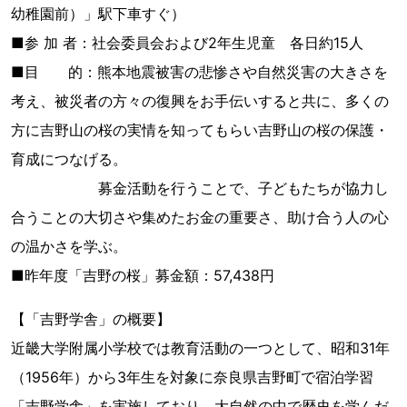
幼稚園前）」駅下車すぐ）
■参 加 者：社会委員会および2年生児童 各日約15人
■目 的：熊本地震被害の悲惨さや自然災害の大きさを
考え、被災者の方々の復興をお手伝いすると共に、多くの
方に吉野山の桜の実情を知ってもらい吉野山の桜の保護・
育成につなげる。
募金活動を行うことで、子どもたちが協力し
合うことの大切さや集めたお金の重要さ、助け合う人の心
の温かさを学ぶ。
■昨年度「吉野の桜」募金額：57,438円
【「吉野学舎」の概要】
近畿大学附属小学校では教育活動の一つとして、昭和31年
（1956年）から3年生を対象に奈良県吉野町で宿泊学習
「吉野学舎」を実施しており、大自然の中で歴史を学んだ