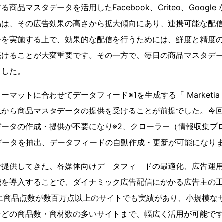
商品マスタデータを活用したFacebook、Criteo、Googl
稿は、その広告効果の高さから拡大傾向にあり、連携可能な配
告を実施する上で、効果的な配信を行うためには、鮮度と精度
続けることが大変重要です。その一方で、毎日の商品マスタデ
ました。
ットに合わせてデータフィード※1を生成する「 Marketia Fee
主から商品マスタデータの提供を受けることが前提でした。今
データの作成・提供が不要になり※2、クローラー（情報収集プ
データを抽出、データフィードの自動作成・更新が可能になり
提供してきた、各媒体向けデータフィードの最適化、広告運用
能を導入することで、ダイナミック広告配信にかかる広告主の
に商品点数が数百万点以上のサイトでも実績があり、小規模な
などの商品数・商材数の多いサイトまで、幅広く活用が可能で