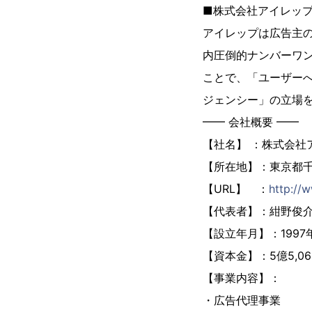
■株式会社アイレップ
アイレップは広告主
内圧倒的ナンバーワ
ことで、「ユーザー
ジェンシー」の立場
━━ 会社概要 ━━
【社名】 ：株式会社
【所在地】：東京都千
【URL】 ：
http://w
【代表者】：紺野俊
【設立年月】：1997年
【資本金】：5億5,0
【事業内容】：
・広告代理事業