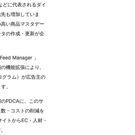
e などに代表されるダイ
信先も増加していま
の高い商品マスタデー
ータの作成・更新が企
d Manager 」
回の機能拡張により、
ログラム）が広告主の
ます。
のPDCAに、このサ
工数・コストの削減を
サイトからEC・人材・
す。