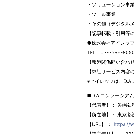
・ソリューション事
・ツール事業
・その他（デジタル
【記事転載・引用等
●株式会社アイレッ
TEL：03-3596-80
【報道関係問い合わせ先
【弊社サービス内容に関
※アイレップは、D.
■D.A.コンソーシ
【代表者】： 矢嶋弘
【所在地】： 東京都渋
【URL】 ：
https://
【設立年月】： 201