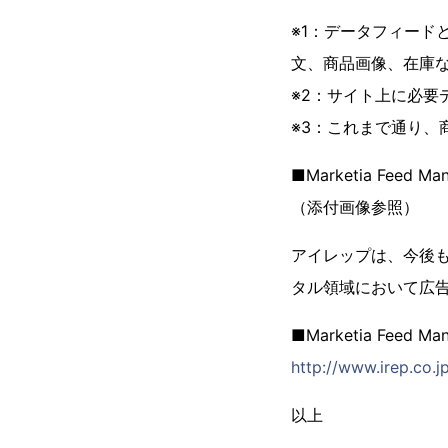
※1：データフィード
文、商品画像、在庫
※2：サイト上に必
※3：これまで通り
■Marketia Feed
（添付画像参照）
アイレップは、今後
タル領域において広
■Marketia Feed
http://www.irep.co.j
以上