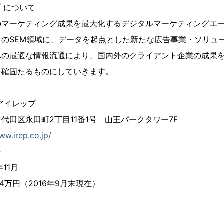
 について
のマーケティング成果を最大化するデジタルマーケティングエ
ンのSEM領域に、データを起点とした新たな広告事業・ソリュ
への最適な情報流通により、国内外のクライアント企業の成果
を確固たるものにしていきます。
アイレップ
代田区永田町2丁目11番1号 山王パークタワー7F
ww.irep.co.jp/
介
11月
64万円（2016年9月末現在）