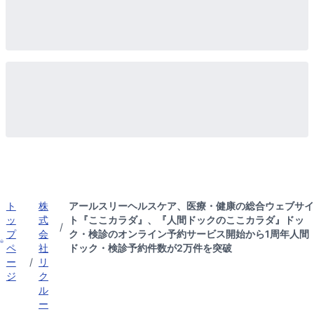
ト
株
アールスリーヘルスケア、医療・健康の総合ウェブサイ
ッ
式
ト『ここカラダ』、『人間ドックのここカラダ』ドッ
/
プ
会
ク・検診のオンライン予約サービス開始から1周年人間
ペ
社
ドック・検診予約件数が2万件を突破
ー
/
リ
ジ
ク
ル
ー