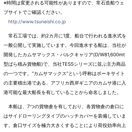
※時間は変更される可能性がありますので、常石造船ウェ
ブサイトでご確認ください。
http://www.tsuneishi.co.jp
常石工場では、約2カ月に1度、船台で行われる進水式を
一般公開して実施しています。今回進水する船は、当社が
開発したカムサマックス・バルクキャリア(D/W81,600mt
型ばら積み貨物船)で、当社TESSシリーズに並ぶ主力商品
の一つです。“カムサマックス”という呼称はボーキサイト
の主要積出港である、アフリカ西岸ギニアのカムサ港に入
港可能な最大船長を有していることから命名しました。
本船は、7つの貨物倉を有しており、各貨物倉の倉口に
はサイドローリングタイプのハッチカバーを装備していま
す。倉口サイズを極力大きくすることにより荷役効率向上