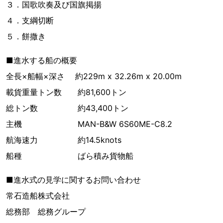
３．国歌吹奏及び国旗掲揚
４．支綱切断
５．餅撒き
■進水する船の概要
全長×船幅×深さ 約229m x 32.26m x 20.00m
載貨重量トン数 約81,600トン
総トン数 約43,400トン
主機 MAN-B&W 6S60ME-C8.2
航海速力 約14.5knots
船種 ばら積み貨物船
■進水式の見学に関するお問い合わせ
常石造船株式会社
総務部 総務グループ