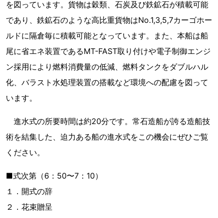
を図っています。貨物は穀類、石炭及び鉄鉱石が積載可能
であり、鉄鉱石のような高比重貨物はNo.1,3,5,7カーゴホー
ルドに隔倉毎に積載可能となっています。また、本船は船
尾に省エネ装置であるMT-FAST取り付けや電子制御エンジ
ン採用により燃料消費量の低減、燃料タンクをダブルハル
化、バラスト水処理装置の搭載など環境への配慮を図って
います。
進水式の所要時間は約20分です。常石造船が誇る造船技
術を結集した、迫力ある船の進水式をこの機会にぜひご覧
ください。
■式次第（6：50〜7：10）
１．開式の辞
２．花束贈呈