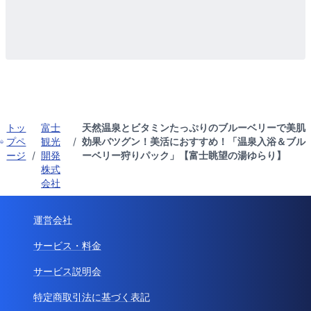
トッ
富士
天然温泉とビタミンたっぷりのブルーベリーで美肌
プペ
観光
/
効果バツグン！美活におすすめ！「温泉入浴＆ブル
ージ
/
開発
ーベリー狩りパック」【富士眺望の湯ゆらり】
株式
会社
運営会社
サービス・料金
サービス説明会
特定商取引法に基づく表記