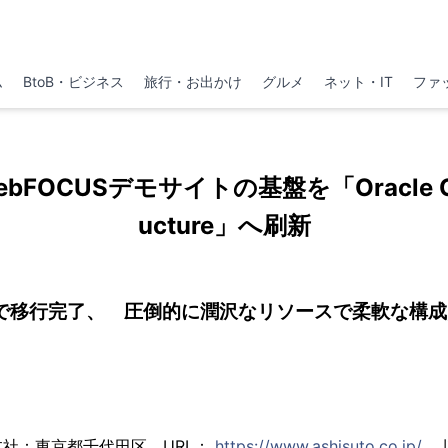
ム
BtoB・ビジネス
旅行・お出かけ
グルメ
ネット・IT
ファ
FOCUSデモサイトの基盤を「Oracle Cloud
ucture」へ刷新
で移行完了、 圧倒的に潤沢なリソースで柔軟な構
社：東京都千代田区、URL：
https://www.ashisuto.co.jp/
、