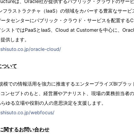
Infrastructureは、Oracle社が提供するパブリック・クラウド
インフラストラクチャ（IaaS）の領域をカバーする豊富なサー
タセンターにパブリック・クラウド・サービスを配置するCloud a
はPaaSとIaaS、Cloud at Customerを中心に、Oracle Clo
を提供します。
shisuto.co.jp/oracle-cloud/
について
全社規模での情報活用を強力に推進するエンタープライズBIプラ
のコンセプトのもと、経営層やアナリスト、現場の業務担当者
あらゆる立場や役割の人の意思決定を支援します。
shisuto.co.jp/webfocus/
に関するお問い合わせ