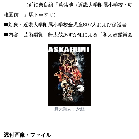
（近鉄奈良線「菖蒲池（近畿大学附属小学校・幼
稚園前）」駅下車すぐ）
■対象：近畿大学附属小学校全児童697人および保護者
■内容：芸術鑑賞 舞太鼓あすか組による「和太鼓鑑賞会
舞太鼓あすか組
添付画像・ファイル