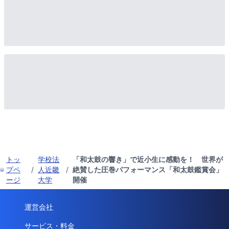
トッ
学校法
「和太鼓の響き」で近小生に感動を！ 世界が
プペ
/
人近畿
/
絶賛した圧巻パフォーマンス「和太鼓鑑賞会」
ージ
大学
開催
運営会社
サービス・料金