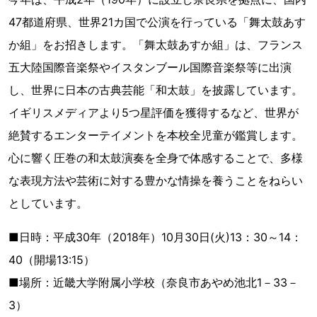
47都道府県、世界21カ国で公演を行っている「舞太鼓あす
か組」をお招きします。「舞太鼓あすか組」は、フランス
五大陸国際音楽祭やイスタンブール国際音楽祭等に出演
し、世界に日本の古典芸能「和太鼓」を披露しています。
イギリスメディアより5つ星評価を獲得するなど、世界が
絶賛するエンターテイメントを本校全児童が鑑賞します。
心に響く圧巻の和太鼓演奏を全身で体感することで、多様
な表現方法や芸術に対する豊かな情操を養うことをねらい
としています。
■日時：平成30年（2018年）10月30日(火)13：30～14：
40（開場13:15）
■場所：近畿大学附属小学校（奈良市あやめ池北1－33－
3）