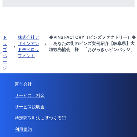
ト
株式会社デ
◆PINS FACTORY（ピンズファクトリー）◆
ッ
ザインアン
/
あなたの街のピンズ実例紹介【岐阜県】大
/
プ
ドデベロッ
垣観光協会 様 「おがっきぃピンバッジ」
ペ
プメント
ー
ジ
運営会社
サービス・料金
サービス説明会
特定商取引法に基づく表記
利用規約