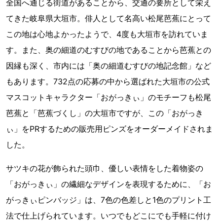
全国へ通じる街道があることから、交通の要所として栄え
てきた岐阜県大垣市。俳人として名高い松尾芭蕉にとって
この地は心地よかったようで、4度も大垣市を訪れていま
す。また、奥の細道のむすびの地であることから芭蕉との
因縁も深く、市内には「奥の細道むすびの地記念館」など
もあります。732点の応募の中から選ばれた大垣市の公式
マスコットキャラクター「おがっきぃ」のモチーフも松尾
芭蕉と「芭蕉づくし」の大垣市ですが、この「おがっき
ぃ」をPRするための販売用ピンズをオーダーメイドされま
した。
サツキの花が飾られた頭巾、優しい表情をした着物姿の
「おがっきぃ」の繊細なデザインを表現するために、「お
がっきぃピンバッジ」は、7色の色差しと1色のプリント工
法で仕上げられています。いつでもどこにでも手軽に付け