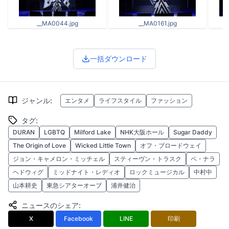
__MA0044.jpg
__MA0161.jpg
一括ダウンロード
ジャンル
:
エンタメ
ライフスタイル
ファッション
タグ
:
DURAN
LGBTQ
Milford Lake
NHK大阪ホール
Sugar Daddy
The Origin of Love
Wicked Little Town
オフ・ブロードウェイ
ジョン・キャメロン・ミッチェル
スティーヴン・トラスク
ペ・ナラ
ヘドウィグ
ミッドナイト・レディオ
ロックミュージカル
中村中
山本耕史
東急シアターオーブ
浦井健治
ニュースのシェア
:
X
Facebook
LINE
印刷