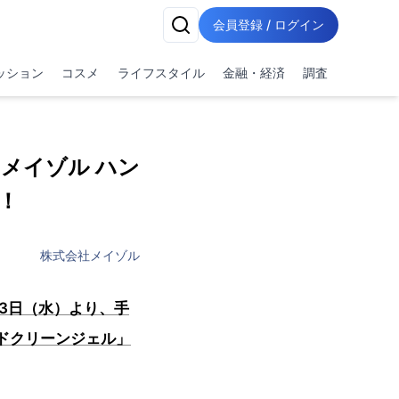
会員登録 / ログイン
ッション
コスメ
ライフスタイル
金融・経済
調査
メイゾル ハン
！
株式会社メイゾル
月3日（水）より、手
ドクリーンジェル」