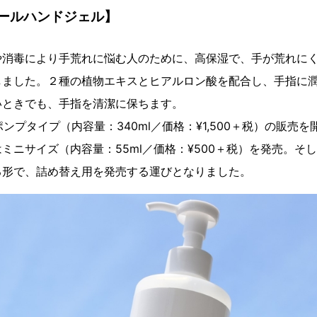
ールハンドジェル】
や消毒により手荒れに悩む人のために、高保湿で、手が荒れに
しました。２種の植物エキスとヒアルロン酸を配合し、手指に
いときでも、手指を清潔に保ちます。
ポンプタイプ（内容量：340ml／価格：¥1,500＋税）の販売
ミニサイズ（内容量：55ml／価格：¥500＋税）を発売。そ
る形で、詰め替え用を発売する運びとなりました。