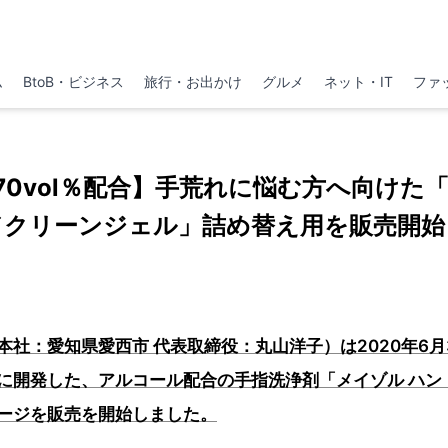
ム
BtoB・ビジネス
旅行・お出かけ
グルメ
ネット・IT
ファ
70vol％配合】手荒れに悩む方へ向けた「
ドクリーンジェル」詰め替え用を販売開始
本社：愛知県愛西市 代表取締役：丸山洋子）は2020年6
に開発した、アルコール配合の手指洗浄剤「メイゾル ハン
ージを販売を開始しました。