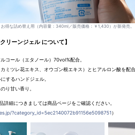
お得な詰め替え用（内容量：340ml／販売価格：￥1,430）が新発売。
ドクリーンジェル について】
ルコール（エタノール）70vol%配合。
（カミツレ花エキス、オウゴン根エキス）とヒアルロン酸を配
いにするハンドジェル。
んのり甘い香り。
商品詳細につきましては商品ページをご確認ください。
ores.jp/?category_id=5ec2140072b91156e5098751
）