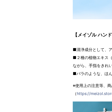
【メイゾル ハン
■清浄成分として、ア
■２種の植物エキス
ながら、手指をきれ
■バラのような、ほ
※使用上の注意等、
（
https://meizol.st