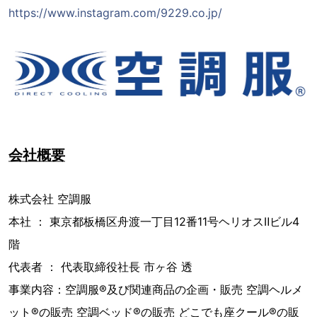
https://www.instagram.com/9229.co.jp/
会社概要
株式会社 空調服
本社 ： 東京都板橋区舟渡一丁目12番11号ヘリオスⅡビル4
階
代表者 ： 代表取締役社長 市ヶ谷 透
事業内容：空調服®及び関連商品の企画・販売 空調ヘルメ
ット®の販売 空調ベッド®の販売 どこでも座クール®の販