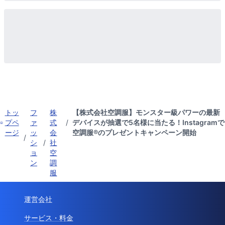
トッ
フ
株
【株式会社空調服】モンスター級パワーの最新
プペ
ァ
式
/
デバイスが抽選で5名様に当たる！Instagramで
ージ
ッ
会
空調服®のプレゼントキャンペーン開始
/
シ
/
社
ョ
空
ン
調
服
運営会社
サービス・料金