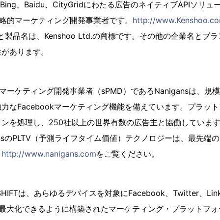
oo、Bing、Baidu、CityGridにわたる広告のネイティブAPI
定戦略的マーケティング開発事業者です。
http://www.Kenshoo.c
名と製品名は、Kenshoo Ltd.の商標です。その他の企業名と
性があります。
略的マーケティング開発事業者（sPMD）であるNanigansは、
力なFacebookマーケティング機能を備えています。プラット
ンを処理し、250社以上の世界有数の広告主と協働していま
gansのPLTV（予測ライフタイム価値）テクノロジーは、最先端
。
http://www.nanigans.com
をご覧ください。
HIFTは、あらゆるデバイスを対象にFacebook、Twitter、Li
を最大化できるように構築されたマーケティング・プラットフォー