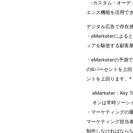
­ ‐カスタム・オーディ
エンス機能を活用で
デジタル広告で存在
・eMarketerに
ィアを駆使する顧客
・eMarketerの
の8パーセントを上回
ントを上回ります。*
eMarketer：Key 
オンは常時ソーシ
・マーケティングの
マーケティング担当
制作しなければなら