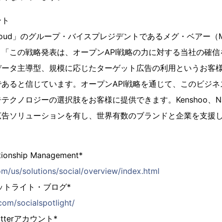
ント
ial Cloud」のグループ・バイスプレジデントであるメグ・ベアー（M
「この戦略発表は、オープンAPI戦略の力に対する当社の確
データ主導型、規模に応じたターゲット広告の利用というお客
あると信じています。オープンAPI戦略を通じて、このビジ
クノロジーの選択肢をお客様に提供できます。Kenshoo、Nani
広告ソリューションを有し、世界有数のブランドと企業を支援
ationship Management*
om/us/solutions/social/overview/index.html
lスポットライト・ブログ*
.com/socialspotlight/
witterアカウント*