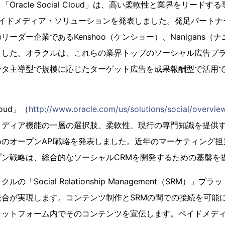
Oracle Social Cloud」は、高い柔軟性と業界をリード
ペイドメディア・ソリューションを発表しました。発足パート
ーダー企業であるKenshoo（ケンショー）、Nanigans（ナニ
ました。オラクルは、これらの業界トップのソーシャル広告プ
ータ主導型で規模に応じたターゲット広告を成果報酬型で活用
Cloud」（
http://www.oracle.com/us/solutions/social/overvie
メディア機能の一層の選択肢、柔軟性、現行の専門知識を提供
のオープンAPI戦略を発表しました。近年のマーケティング
プン戦略は、総合的なソーシャルCRMを開発するための基盤を
「Social Relationship Management（SRM）」
統合が実現します。コンテンツ制作とSRMの間での接続を可能
ラットフォーム内でそのコンテンツを宣伝します。ペイドメデ