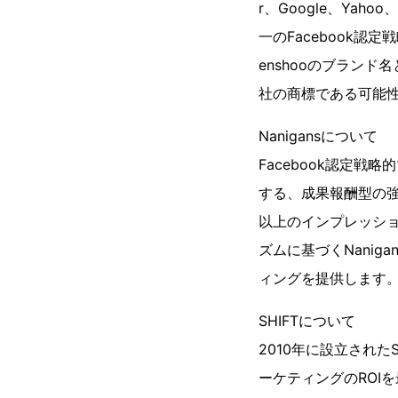
r、Google、Yah
一のFacebook認
enshooのブランド
社の商標である可能
Nanigansについて
Facebook認定戦
する、成果報酬型の強
以上のインプレッショ
ズムに基づくNani
ィングを提供します
SHIFTについて
2010年に設立されたS
ーケティングのROI