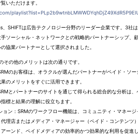
ご覧いただけます。
e.com/playlist?list=PLp2b9wtnbLMWWDYqhDjZ49XdR5P9El
nigans、SHIFTは広告テクノロジー分野のリーダー企業です。3
大手ソーシャル・ネットワークとの戦略的パートナーシップ、
ルの協業パートナーとして選択されました。
略のその他のメリットは次の通りです。
：SRMのお客様は、オラクルが選んだパートナーがペイド・ソ
成果のメリットをすぐに活用できます。
：SRMとパートナーのサイトを通じて得られる総合的な分析は
の指標と結果の理解に役立ちます。
ーション：SRMのワークフロー機能は、コミュニティ・マネー
と代理店またはメディア・マネージャー（ペイド・コンテンツ
、アーンド、ペイドメディアの効率的かつ効果的な利用を促進