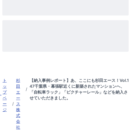
ト
杉
【納入事例レポート】あ、ここにも杉田エース！Vol.1
ッ
田
47千葉県・幕張駅近くに新築されたマンションへ、
/
プ
エ
「自転車ラック」「ピクチャーレール」などを納入さ
ペ
ー
せていただきました。
ー
/
ス
ジ
株
式
会
社