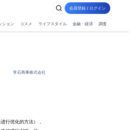
会員登録 / ログイン
ッション
コスメ
ライフスタイル
金融・経済
調査
常石商事株式会社
示进行优化的方法），