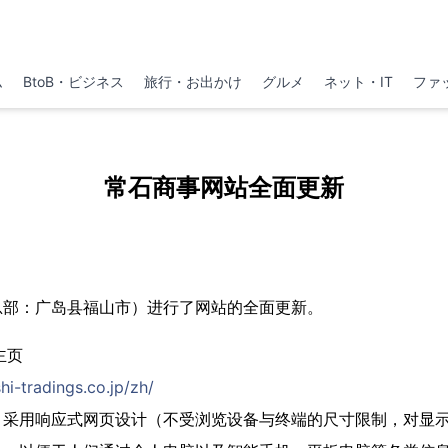
ム
BtoB・ビジネス
旅行・お出かけ
グルメ
ネット・IT
ファ
常石商事网站全面更新
总部：广岛县福山市）进行了网站的全面更新。
主页
hi-tradings.co.jp/zh/
，采用响应式网页设计（不受浏览设备与终端的尺寸限制，对显