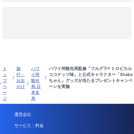
ト
旅
ハワ
ハワイ州観光局監修「フルグラ® トロピカル
ッ
行・
イ州
ココナッツ味」と公式キャラクター「Shaka
/
/
プ
お出
観光
ちゃん」グッズが当たるプレゼントキャンペ
/
ペ
かけ
局 日
ーンを実施
ー
本支
ジ
局
運営会社
サービス・料金