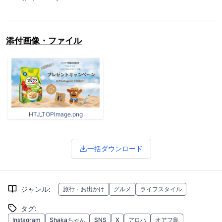
添付画像・ファイル
HTJ_TOPImage.png
一括ダウンロード
ジャンル
:
旅行・お出かけ
グルメ
ライフスタイル
タグ
:
Instagram
Shakaちゃん
SNS
X
アロハ
オアフ島