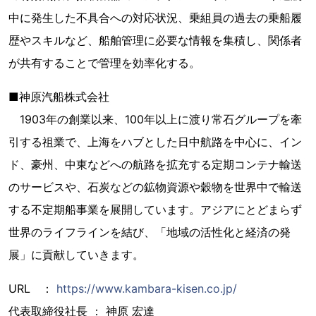
中に発生した不具合への対応状況、乗組員の過去の乗船履
歴やスキルなど、船舶管理に必要な情報を集積し、関係者
が共有することで管理を効率化する。
■神原汽船株式会社
1903年の創業以来、100年以上に渡り常石グループを牽
引する祖業で、上海をハブとした日中航路を中心に、イン
ド、豪州、中東などへの航路を拡充する定期コンテナ輸送
のサービスや、石炭などの鉱物資源や穀物を世界中で輸送
する不定期船事業を展開しています。アジアにとどまらず
世界のライフラインを結び、「地域の活性化と経済の発
展」に貢献していきます。
URL ：
https://www.kambara-kisen.co.jp/
代表取締役社長 ： 神原 宏達