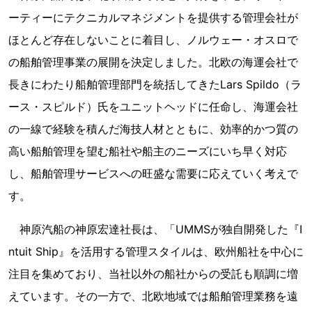
ーティーにテクニカルマネジメントを提供する管理会社が
ほとんど存在しないことに着目し、ノルウェー・オスロで
の船舶管理事業の展開を決定しました。北欧の海運会社で
長きにわたり船舶管理部門を統括してきたLars Spildo（ラ
ース・スピルド）氏をユニットヘッドに任命し、海運会社
の一線で経験を積んだ海技人材とともに、効率的かつ質の
高い船舶管理を望む船社や船主のニーズにいち早く対応
し、船舶管理サービスへの旺盛な需要に応えていく考えで
す。
神原汽船の神原宏達社長は、「UMMSが独自開発した『I
ntuit Ship』を活用する管理スタイルは、欧州船社を中心に
注目を集めており、当社以外の船社からの受託も順調に増
えています。その一方で、北欧地域では船舶管理業務を遠