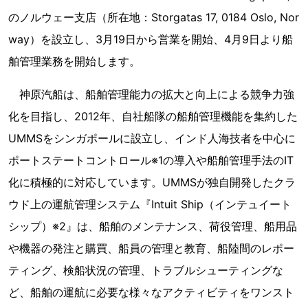
のノルウェー支店（所在地：Storgatas 17, 0184 Oslo, Nor
way）を設立し、3月19日から営業を開始、4月9日より船
舶管理業務を開始します。
神原汽船は、船舶管理能力の拡大と向上による競争力強
化を目指し、2012年、自社船隊の船舶管理機能を集約した
UMMSをシンガポールに設立し、インド人海技者を中心に
ポートステートコントロール※1の導入や船舶管理手法のIT
化に積極的に対応しています。UMMSが独自開発したクラ
ウド上の運航管理システム『Intuit Ship（インテュイート
シップ）※2』は、船舶のメンテナンス、荷役管理、船用品
や機器の発注と購買、船員の管理と教育、船陸間のレポー
ティング、検船状況の管理、トラブルシューティングな
ど、船舶の運航に必要な様々なアクティビティをワンスト