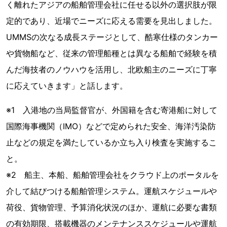
く離れたアジアの船舶管理会社に任せる以外の選択肢が限
定的であり、近場でニーズに応える需要を見出しました。
UMMSの次なる成長ステージとして、酷寒仕様のタンカー
や貨物船など、従来の管理船種とは異なる船舶で経験を積
んだ海技者のノウハウを活用し、北欧船主のニーズに丁寧
に応えていきます」と話します。
※1 入港地の当局監督官が、外国籍を含む寄港船に対して
国際海事機関（IMO）などで定められた安全、海洋汚染防
止などの規定を満たしているか立ち入り検査を実施するこ
と。
※2 船主、本船、船舶管理会社をクラウド上のポータルを
介して結びつける船舶管理システム。運航スケジュールや
荷役、貨物管理、予算消化状況のほか、運航に必要な書類
の有効期限、搭載機器のメンテナンススケジュールや運航