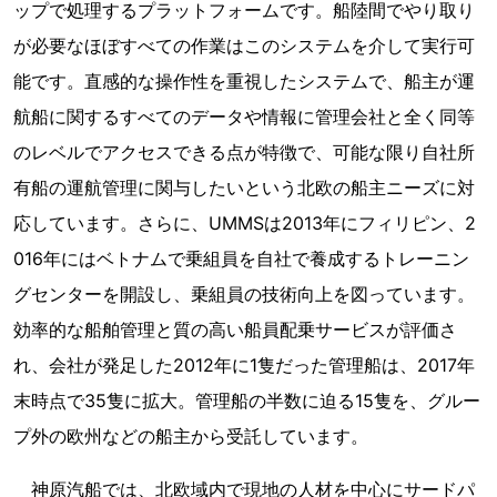
ップで処理するプラットフォームです。船陸間でやり取り
が必要なほぼすべての作業はこのシステムを介して実行可
能です。直感的な操作性を重視したシステムで、船主が運
航船に関するすべてのデータや情報に管理会社と全く同等
のレベルでアクセスできる点が特徴で、可能な限り自社所
有船の運航管理に関与したいという北欧の船主ニーズに対
応しています。さらに、UMMSは2013年にフィリピン、2
016年にはベトナムで乗組員を自社で養成するトレーニン
グセンターを開設し、乗組員の技術向上を図っています。
効率的な船舶管理と質の高い船員配乗サービスが評価さ
れ、会社が発足した2012年に1隻だった管理船は、2017年
末時点で35隻に拡大。管理船の半数に迫る15隻を、グルー
プ外の欧州などの船主から受託しています。
神原汽船では、北欧域内で現地の人材を中心にサードパ