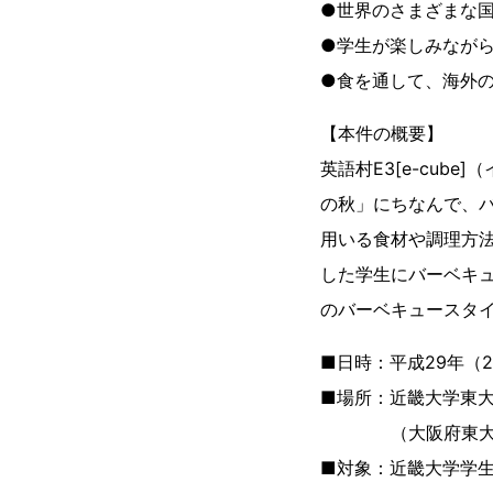
●世界のさまざまな
●学生が楽しみなが
●食を通して、海外
【本件の概要】
英語村E3[e-cu
の秋」にちなんで、
用いる食材や調理方
した学生にバーベキ
のバーベキュースタ
■日時：平成29年（20
■場所：近畿大学東大阪
（大阪府東大阪市小
■対象：近畿大学学