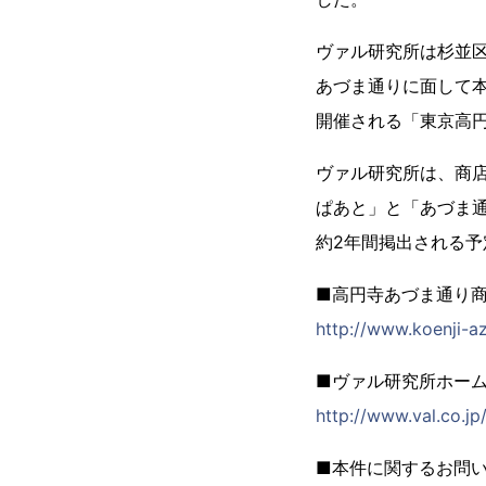
ヴァル研究所は杉並区
あづま通りに面して
開催される「東京高
ヴァル研究所は、商
ぱあと」と「あづま通
約2年間掲出される予
■高円寺あづま通り
http://www.koenji-
■ヴァル研究所ホー
http://www.val.co.jp
■本件に関するお問