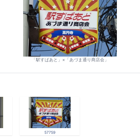
「駅すぱあと」×「あづま通り商店会」
57759