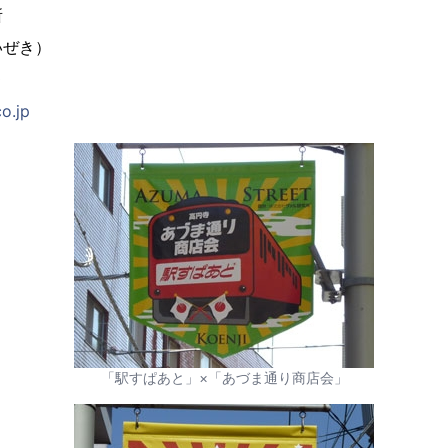
所
いぜき）
0
o.jp
「駅すぱあと」×「あづま通り商店会」